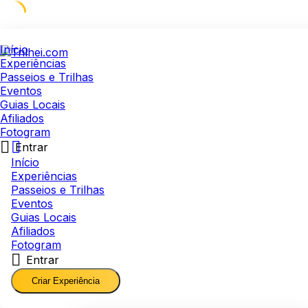
Skip
to
Início
content
Experiências
Passeios e Trilhas
Eventos
Guias Locais
Afiliados
Fotogram
Entrar
Início
Experiências
Passeios e Trilhas
Eventos
Guias Locais
Afiliados
Fotogram
Entrar
Criar Experiência