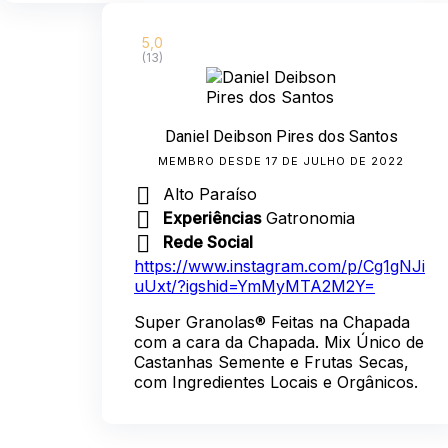
5,0
(13)
Daniel Deibson Pires dos Santos
MEMBRO DESDE 17 DE JULHO DE 2022
Alto Paraíso
Experiências
Gatronomia
Rede Social
https://www.instagram.com/p/Cg1gNJi
uUxt/?igshid=YmMyMTA2M2Y=
Super Granolas®️ Feitas na Chapada
com a cara da Chapada. Mix Único de
Castanhas Semente e Frutas Secas,
com Ingredientes Locais e Orgânicos.