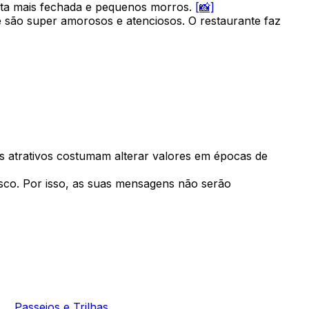
ata mais fechada e pequenos morros.
[📸]
ue são super amorosos e atenciosos. O restaurante faz
Os atrativos costumam alterar valores em épocas de
sco. Por isso, as suas mensagens não serão
Passeios e Trilhas