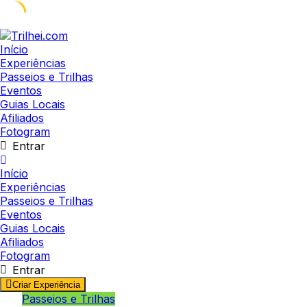
Skip
to
Início
content
Experiências
Passeios e Trilhas
Eventos
Guias Locais
Afiliados
Fotogram
Entrar
Início
Experiências
Passeios e Trilhas
Eventos
Guias Locais
Afiliados
Fotogram
Entrar
Criar Experiência
Passeios e Trilhas