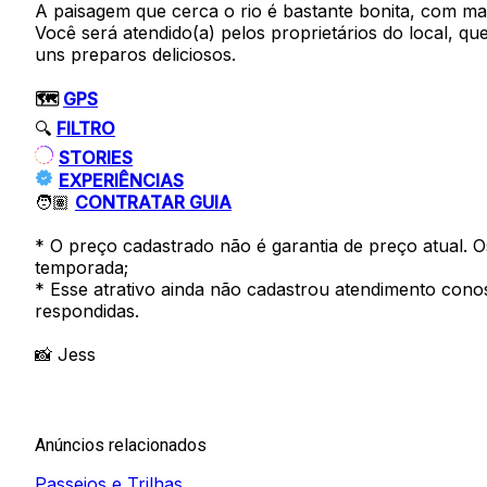
A paisagem que cerca o rio é bastante bonita, com m
Você será atendido(a) pelos proprietários do local, q
uns preparos deliciosos.
🗺️
GPS
🔍
FILTRO
STORIES
EXPERIÊNCIAS
🧑🏽
CONTRATAR GUIA
* O preço cadastrado não é garantia de preço atual. 
temporada;
* Esse atrativo ainda não cadastrou atendimento cono
respondidas.
📸 Jess
Anúncios relacionados
Passeios e Trilhas