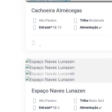
Cachoeira Almécegas
Alto Paraíso
Trilha
Moderada
Entrada*
R$ 70
Alimentação
✔️
PASSEIOS E TRILHAS
Espaço Naves Lunazen
Alto Paraíso
Trilha
Muito fácil
Entrada*
R$ 0
Alimentação
✔️