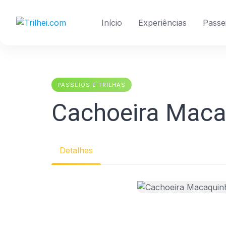
Skip
to
Início
Experiências
Passei
content
PASSEIOS E TRILHAS
Cachoeira Maca
Detalhes