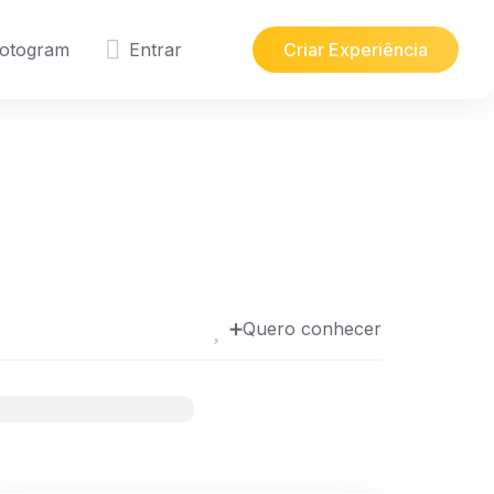
otogram
Entrar
Criar Experiência
➕Quero conhecer