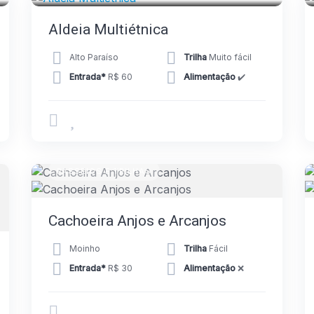
Aldeia Multiétnica
Alto Paraíso
Trilha
Muito fácil
Entrada*
R$ 60
Alimentação
✔️
PASSEIOS E TRILHAS
Cachoeira Anjos e Arcanjos
Moinho
Trilha
Fácil
Entrada*
R$ 30
Alimentação
❌