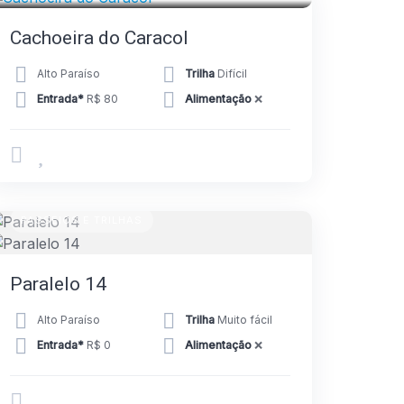
Cachoeira do Caracol
Alto Paraíso
Trilha
Difícil
Entrada*
R$ 80
Alimentação
❌
PASSEIOS E TRILHAS
Paralelo 14
Alto Paraíso
Trilha
Muito fácil
Entrada*
R$ 0
Alimentação
❌