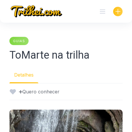
Skip
to
content
GUIAS
ToMarte na trilha
Detalhes
➕Quero conhecer