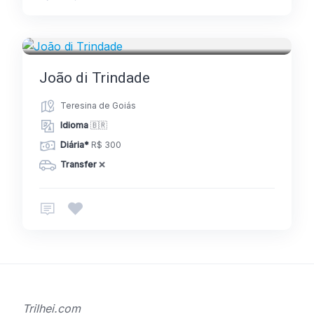
GUIAS
João di Trindade
Teresina de Goiás
Idioma
🇧🇷
Diária*
R$ 300
Transfer
❌
Trilhei.com