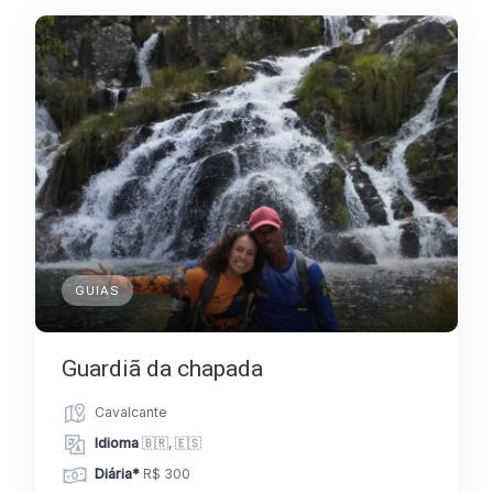
GUIAS
Guardiã da chapada
Cavalcante
Idioma
🇧🇷, 🇪🇸
Diária*
R$ 300