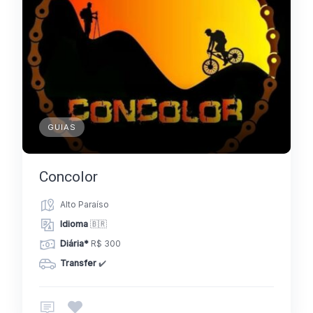
GUIAS
Concolor
Alto Paraíso
Idioma
🇧🇷
Diária*
R$ 300
Transfer
✔️