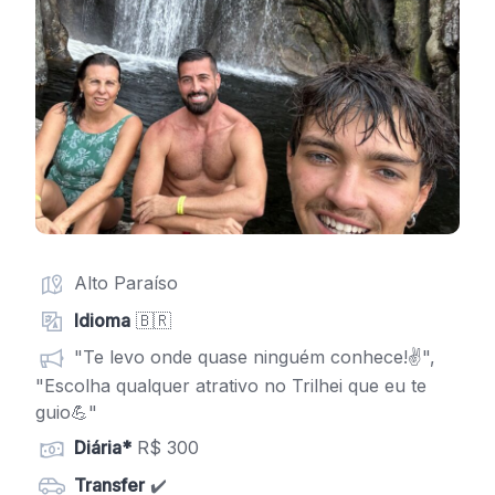
Alto Paraíso
Idioma
🇧🇷
"Te levo onde quase ninguém conhece!✌",
"Escolha qualquer atrativo no Trilhei que eu te
guio💪"
Diária*
R$ 300
Transfer
✔️