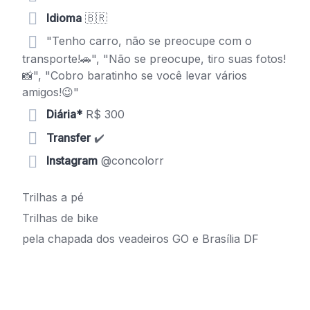
Idioma
🇧🇷
"Tenho carro, não se preocupe com o
transporte!🚗", "Não se preocupe, tiro suas fotos!
📸", "Cobro baratinho se você levar vários
amigos!😉"
Diária*
R$ 300
Transfer
✔️
Instagram
@concolorr
Trilhas a pé
Trilhas de bike
pela chapada dos veadeiros GO e Brasília DF