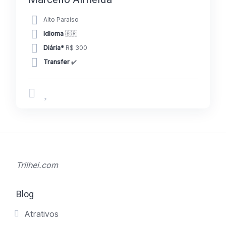
Alto Paraíso
Idioma
🇧🇷
Diária*
R$ 300
Transfer
✔️
Trilhei.com
Blog
Atrativos