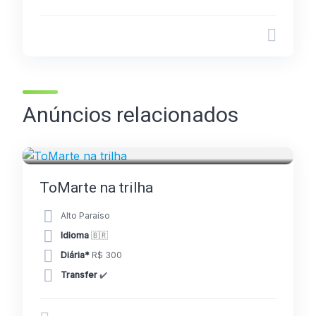
Anúncios relacionados
GUIAS
ToMarte na trilha
Alto Paraíso
Idioma
🇧🇷
Diária*
R$ 300
Transfer
✔️