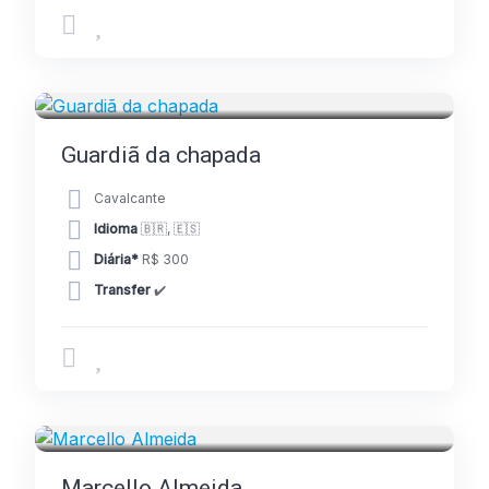
GUIAS
Guardiã da chapada
Cavalcante
Idioma
🇧🇷, 🇪🇸
Diária*
R$ 300
Transfer
✔️
GUIAS
Marcello Almeida